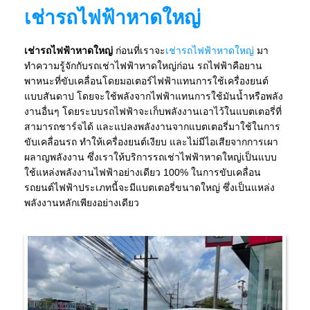
เช่ารถไฟฟ้าหาดใหญ่
เช่ารถไฟฟ้าหาดใหญ่
ก่อนที่เราจะ
เช่ารถไฟฟ้าหาดใหญ่
มา
ทำความรู้จักกับรถเช่าไฟฟ้าหาดใหญ่ก่อน รถไฟฟ้าคือยาน
พาหนะที่ขับเคลื่อนโดยมอเตอร์ไฟฟ้าแทนการใช้เครื่องยนต์
แบบสันดาป โดยจะใช้พลังจากไฟฟ้าแทนการใช้มันน้ำหรือพลัง
งานอื่นๆ โดยระบบรถไฟฟ้าจะเก็บพลังงานเอาไว้ในแบตเตอรี่ที่
สามารถชาร์จได้ และแปลงพลังงานจากแบตเตอรี่มาใช้ในการ
ขับเคลื่อนรถ ทำให้เครื่องยนต์เงียบ และไม่มีไอเสียจากการเผา
ผลาญพลังงาน ซึ่งเราให้บริการรถเช่าไฟฟ้าหาดใหญ่เป็นแบบ
ใช้แหล่งพลังงานไฟฟ้าอย่างเดียว 100% ในการขับเคลื่อน
รถยนต์ไฟฟ้าประเภทนี้จะมีแบตเตอรี่ขนาดใหญ่ ซึ่งเป็นแหล่ง
พลังงานหลักเพียงอย่างเดียว