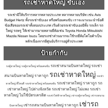
รถเช่าหาดใหญ่ ขับเอง
รถเช่ามีให้บริการหลากหลายประเภท หลากหลายบริษัท เช่น Avis
Budget Hertz ทั้งรถเช่าขับเอง หรือพร้อมคนขับ เราจะมาแนะนำข้อดี
ข้อเสียของรถเช่าทั้งสองประเภท เริ่มด้วยรถเช่าขับเองมีทั้ง รถเล็ก รถ
ใหญ่ รถหรู ให้เช่ามากมายหลายยี่ห้อเช่น Toyota Honda Mitsubishi
Mazda Nissan Isuzu โดยรเถช่าส่วนมากจะใช้รถยี่ห้อโตโยต้าเป็น
หลักเนื่องจากมีศูนย์บริการอยู่ทั่วประเทศ
ป้ายกำกับ
รถเช่าสนามบินหาดใหญ่
รถเช่า
รถตู้หาดใหญ่
รถตู้หาดใหญ่ พร้อมคนข้บ
รถเช่าหาดใหญ่
สนามบินหาดใหญ่ ราคาถูก
รถเช่า
รถเช่าหาดใหญ่ ราคาถูก
รถ
หาดใหญ่ ที่ไหนดี
รถเช่าหาดใหญ่ พร้อมคนขับ
เช่าหาดใหญ่ ไปต่างจังหวัด
รถเช่าหาดใหญ่ ไม่แพง
รถเช่า
หาดใหญ่ ไม่ใช้บัตรเครดิต
รถเช่าไฟฟ้าหาดใหญ่
เช่ารถตู้หาดใหญ่
เช่ารถสนาม
เช่ารถ
เช่ารถสนามบินหาดใหญ่ ราคาถูก
บินหาดใหญ่