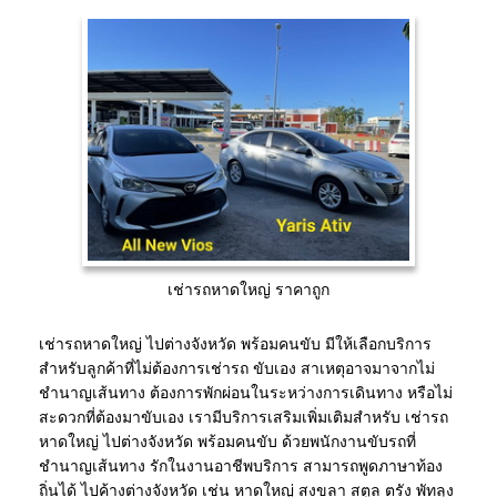
เช่ารถหาดใหญ่ ราคาถูก
เช่ารถหาดใหญ่ ไปต่างจังหวัด พร้อมคนขับ มีให้เลือกบริการ
สำหรับลูกค้าที่ไม่ต้องการเช่ารถ ขับเอง สาเหตุอาจมาจากไม่
ชำนาญเส้นทาง ต้องการพักผ่อนในระหว่างการเดินทาง หรือไม่
สะดวกที่ต้องมาขับเอง เรามีบริการเสริมเพิ่มเติมสำหรับ เช่ารถ
หาดใหญ่ ไปต่างจังหวัด พร้อมคนขับ ด้วยพนักงานขับรถที่
ชำนาญเส้นทาง รักในงานอาชีพบริการ สามารถพูดภาษาท้อง
ถิ่นได้ ไปค้างต่างจังหวัด เช่น หาดใหญ่ สงขลา สตูล ตรัง พัทลุง