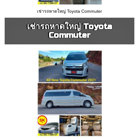
เช่ารถหาดใหญ่ Toyota Commuter
เช่ารถหาดใหญ่ Toyota
Commuter