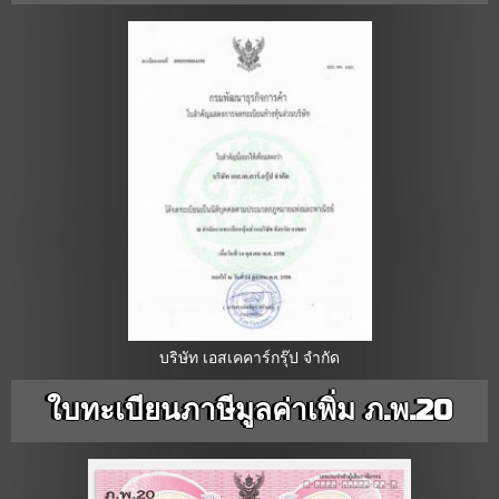
บริษัท เอสเคคาร์กรุ๊ป จำกัด
ใบทะเบียนภาษีมูลค่าเพิ่ม ภ.พ.20