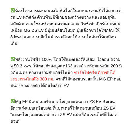
ห้องโดยสารตอบสนองไลฟ์สไตล์ในแบบครอบครัวได้มากกว่า
รถ EV ทรงเก๋ง ด้านท้ายมีที่เก็บของกว้างขวาง และแอบดูทัน
สมัยด้วยคอนโซนพร้อมปุ่มควบคุมและสวิทซ์เข้าเกียร์แบบหมุน
เหมือน MG ZS EV มีปุ่มเปลี่ยนโหมด ปุ่มเลือกชาร์จไฟกลับ ให้
3 level และเบรกมือไฟฟ้ารวมถึงออโต้เบรกโฮล์มาให้เหมือน
เดิม
พลังงานไฟฟ้า 100% โดยใช้แบตเตอรี่ลิเธียม–ไอออน ความ
จุ 50.3 kwh. ให้พละกำลังสูงสุด163 แรงม้า พร้อมแรงบิด 260 นิ
วตันเมตร ทำงานร่วมกับเกียร์ไฟฟ้า
ชาร์จไฟครั้งเดียวขับได้
ระยะทางไกลถึง 380 กม.
จากที่ได้ลองขับระยะสั้น MG EP ตอบ
สนองช่วงออกตัวได้ดีสไตล์รถ EV
Mg EP มีแบตเตอรี่ขนาดใหญ่และทนกว่า ZS EV ชัดเจน
อัตราเร่งแบบเหยียบเต็มที่แบตเตอรี่ไม่ลดฮวบเหมือน ZS EV
“แบตฯใหญ่และหมดช้ากว่า ZS EV แม้ขยี้คันเร่งเต็มที่ก็ไม่ลด
ฮวบ“