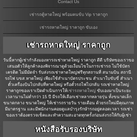
Contact Us
เช่ารถตู้หาดใหญ่ พร้อมคนข้บ Vip ราคาถูก
เช่ารถหาดใหญ่ ราคาถูก ขับเอง
เช่ารถหาดใหญ่ ราคาถูก
วันนี้หากผู้เช่ากำลังมองหารถเช่าหาดใหญ่ ราคาถูก ดีดี บริษัทของเราขอ
เสนอตัวให้ลูกค้าลองพิจารณาดูด้วยเงื่อนไขในการเช่ารถ ไม่ใช้บัตร
เครดิต ไม่มีมัดจำ รับส่งรถเช่าหาดใหญ่ฟรีทุกสถานที่ สนามบิน สถานี
รถไฟ บขส.หาดใหญ่ เพียงใช้สำเนาบัตรประชน สำเนาใบขับขี่ สำเนา
ตั๋วเครื่องบินไปกลับที่หาดใหญ่ หรือตั๋วรถไฟไปกลับ รถเช่าหาดใหญ่
ราคาถูกของเราเปิดดำเนินการให้
เช่ารถหาดใหญ่
ขับเองมาเป็นระยะ
เวลานานไม่ต่ำกว่า 15 ปี มีรถให้เลือกเช่าหลากหลายรุ่น ทั้งขนาดเล็ก
ขนาดกลาง ขนาดใหญ่ ให้เช่ารถรายวัน รายเดือน ด้วยรถใหม่มีคุณภาพ
มีมาตรฐาน และมีพนักงานคอยดูแลบำรุงรักษัารถอยู่ตลอดเวลา รถเช่า
ของเราต้องตรวจเช็คและทำความสะอาดทุกครั้งก่อนส่งรถให้กับผู้เช่า
หนังสือรับรองบริษัท