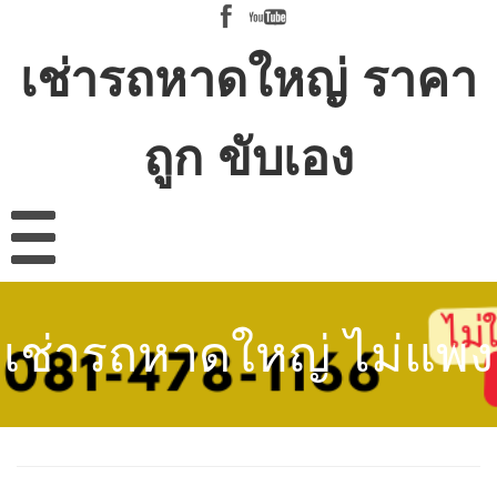
เช่ารถหาดใหญ่ ราคา
ถูก ขับเอง
เช่ารถหาดใหญ่ ไม่แพง