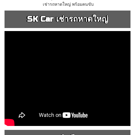
เช่ารถหาดใหญ่ พร้อมคนขับ
SK Car เช่ารถหาดใหญ่