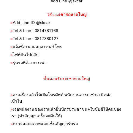
Add Line @skcar
วิธีจอง
เช่ารถหาดใหญ่
»
Add Line ID @skcar
»
Tel & Line : 0814781166
»
Tel & Line : 0817380127
»
แจ้งชื่อ+นามสกุล+เบอร์โทร
»
ไฟท์บินไปกลับ
»
รุ่นรถที่ต้องการเช่า
ขั้นตอนรับรถเช่าหาดใหญ่
»
ลงเครื่องแล้วให้เปิดโทรศัพท์ พนักงานส่งรถเช่าจะติดต่อ
เข้าไป
»
เจอพนักงานของเราแล้วยื่นบัตรประชาชน+ใบขับขี่ให้คนของ
เรา (ทำสัญญาเสร็จจะคืนให้)
»
ตรวจสอบสภาพและเซ็นสัญญารับรถ