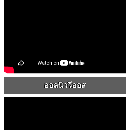
ออลนิววีออส