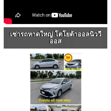
เช่ารถหาดใหญ่ โตโยต้าออลนิววี
ออส