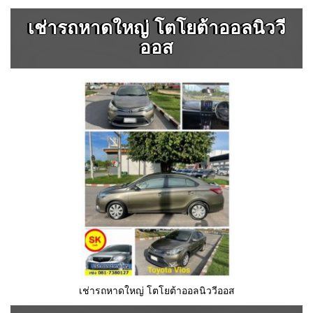
เช่ารถหาดใหญ่ โตโยต้าออลนิววี
ออส
เช่ารถหาดใหญ่ โตโยต้าออลนิววีออส